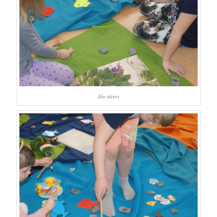
Jõe ääres