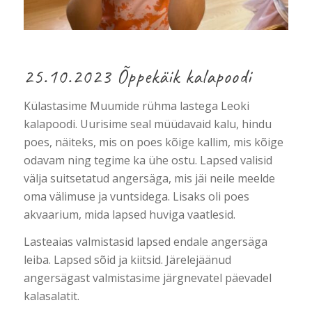
25.10.2023 Õppekäik kalapoodi
Külastasime Muumide rühma lastega Leoki
kalapoodi. Uurisime seal müüdavaid kalu, hindu
poes, näiteks, mis on poes kõige kallim, mis kõige
odavam ning tegime ka ühe ostu. Lapsed valisid
välja suitsetatud angersäga, mis jäi neile meelde
oma välimuse ja vuntsidega. Lisaks oli poes
akvaarium, mida lapsed huviga vaatlesid.
Lasteaias valmistasid lapsed endale angersäga
leiba. Lapsed sõid ja kiitsid. Järelejäänud
angersägast valmistasime järgnevatel päevadel
kalasalatit.