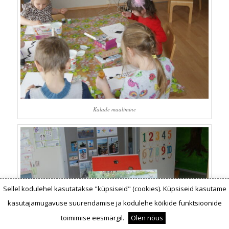
Kalade maalimine
Sellel kodulehel kasutatakse "küpsiseid" (cookies). Küpsiseid kasutame
kasutajamugavuse suurendamise ja kodulehe kõikide funktsioonide
toimimise eesmärgil.
Olen nõus