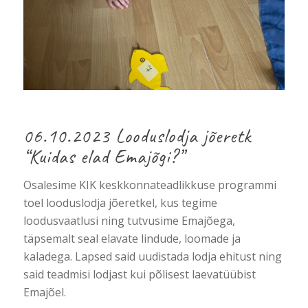
06.10.2023 Looduslodja jõeretk
“Kuidas elad Emajõgi?”
Osalesime KIK keskkonnateadlikkuse programmi
toel looduslodja jõeretkel, kus tegime
loodusvaatlusi ning tutvusime Emajõega,
täpsemalt seal elavate lindude, loomade ja
kaladega. Lapsed said uudistada lodja ehitust ning
said teadmisi lodjast kui põlisest laevatüübist
Emajõel.