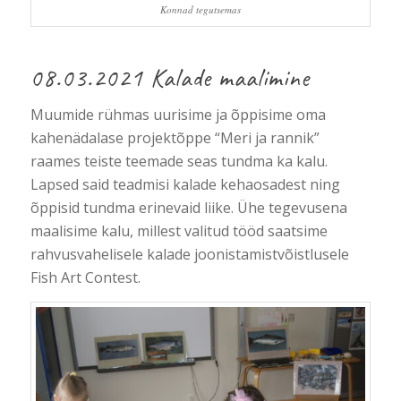
Konnad tegutsemas
08.03.2021 Kalade maalimine
Muumide rühmas uurisime ja õppisime oma
kahenädalase projektõppe “Meri ja rannik”
raames teiste teemade seas tundma ka kalu.
Lapsed said teadmisi kalade kehaosadest ning
õppisid tundma erinevaid liike. Ühe tegevusena
maalisime kalu, millest valitud tööd saatsime
rahvusvahelisele kalade joonistamistvõistlusele
Fish Art Contest.