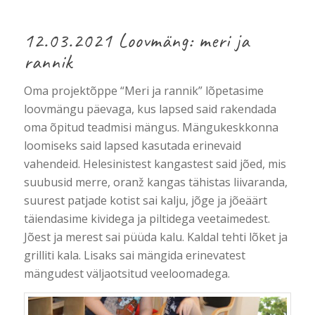
12.03.2021 Loovmäng: meri ja
rannik
Oma projektõppe “Meri ja rannik” lõpetasime
loovmängu päevaga, kus lapsed said rakendada
oma õpitud teadmisi mängus. Mängukeskkonna
loomiseks said lapsed kasutada erinevaid
vahendeid. Helesinistest kangastest said jõed, mis
suubusid merre, oranž kangas tähistas liivaranda,
suurest patjade kotist sai kalju, jõge ja jõeäärt
täiendasime kividega ja piltidega veetaimedest.
Jõest ja merest sai püüda kalu. Kaldal tehti lõket ja
grilliti kala. Lisaks sai mängida erinevatest
mängudest väljaotsitud veeloomadega.