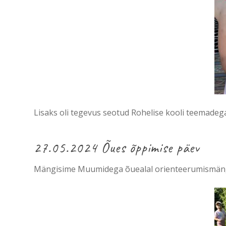
Lisaks oli tegevus seotud Rohelise kooli teemadega 
27.05.2024 Õues õppimise päev
Mängisime Muumidega õuealal orienteerumismängu “L