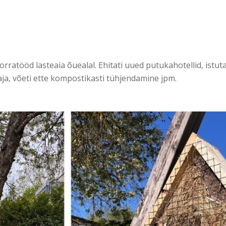
ratööd lasteaia õuealal. Ehitati uued putukahotellid, istutati
aja, võeti ette kompostikasti tühjendamine jpm.