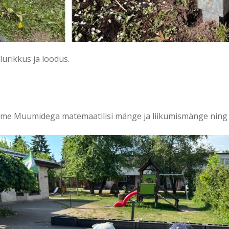
lurikkus ja loodus.
me Muumidega matemaatilisi mänge ja liikumismänge ning k