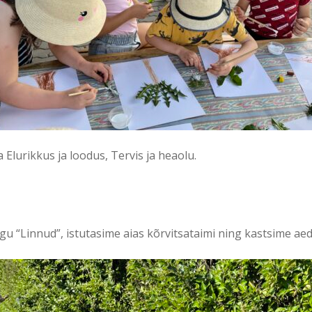
Elurikkus ja loodus, Tervis ja heaolu.
innud”, istutasime aias kõrvitsataimi ning kastsime aeda. 