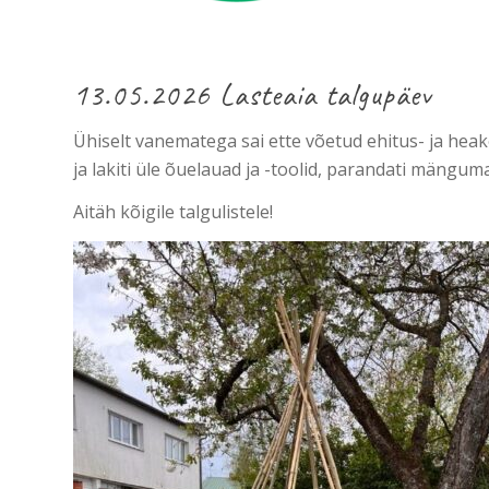
13.05.2026 Lasteaia talgupäev
Ühiselt vanematega sai ette võetud ehitus- ja heakor
ja lakiti üle õuelauad ja -toolid, parandati mängum
Aitäh kõigile talgulistele!