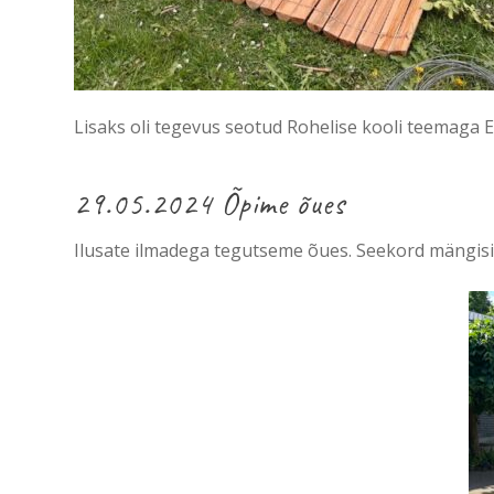
Lisaks oli tegevus seotud Rohelise kooli teemaga E
29.05.2024 Õpime õues
Ilusate ilmadega tegutseme õues. Seekord mängisi