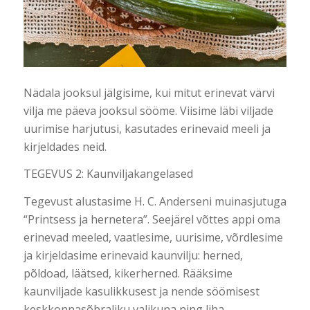
Nädala jooksul jälgisime, kui mitut erinevat värvi
vilja me päeva jooksul sööme. Viisime läbi viljade
uurimise harjutusi, kasutades erinevaid meeli ja
kirjeldades neid.
TEGEVUS 2: Kaunviljakangelased
Tegevust alustasime H. C. Anderseni muinasjutuga
“Printsess ja hernetera”. Seejärel võttes appi oma
erinevad meeled, vaatlesime, uurisime, võrdlesime
ja kirjeldasime erinevaid kaunvilju: herned,
põldoad, läätsed, kikerherned. Rääksime
kaunviljade kasulikkusest ja nende söömisest
keskkonnasõbraliku valikuna ning liha