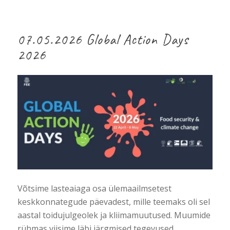
07.05.2026 Global Action Days
2026
Võtsime lasteaiaga osa ülemaailmsetest
keskkonnategude päevadest, mille teemaks oli sel
aastal toidujulgeolek ja kliimamuutused. Muumide
rühmas viisime läbi järgmised tegevused.