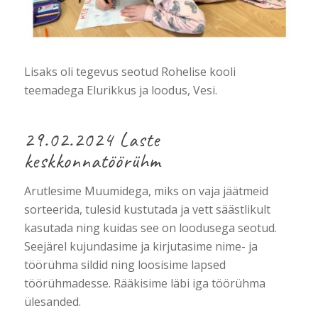
Lisaks oli tegevus seotud Rohelise kooli
teemadega Elurikkus ja loodus, Vesi.
29.02.2024 Laste
keskkonnatöörühm
Arutlesime Muumidega, miks on vaja jäätmeid
sorteerida, tulesid kustutada ja vett säästlikult
kasutada ning kuidas see on loodusega seotud.
Seejärel kujundasime ja kirjutasime nime- ja
töörühma sildid ning loosisime lapsed
töörühmadesse. Rääkisime läbi iga töörühma
ülesanded.