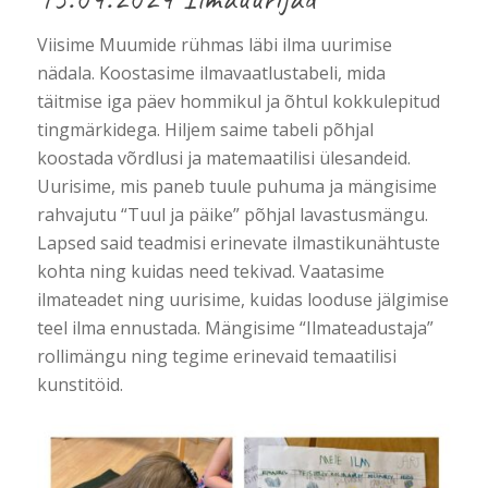
Viisime Muumide rühmas läbi ilma uurimise
nädala. Koostasime ilmavaatlustabeli, mida
täitmise iga päev hommikul ja õhtul kokkulepitud
tingmärkidega. Hiljem saime tabeli põhjal
koostada võrdlusi ja matemaatilisi ülesandeid.
Uurisime, mis paneb tuule puhuma ja mängisime
rahvajutu “Tuul ja päike” põhjal lavastusmängu.
Lapsed said teadmisi erinevate ilmastikunähtuste
kohta ning kuidas need tekivad. Vaatasime
ilmateadet ning uurisime, kuidas looduse jälgimise
teel ilma ennustada. Mängisime “Ilmateadustaja”
rollimängu ning tegime erinevaid temaatilisi
kunstitöid.