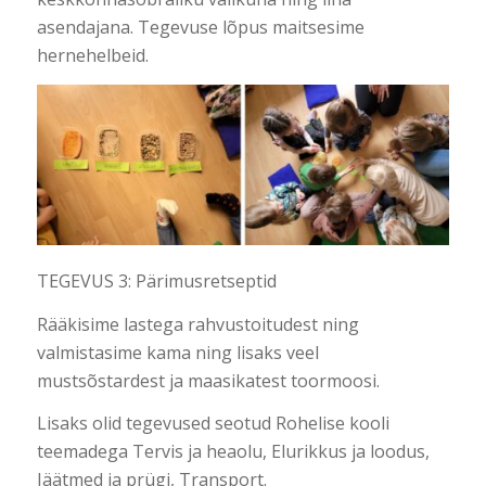
asendajana. Tegevuse lõpus maitsesime
hernehelbeid.
TEGEVUS 3: Pärimusretseptid
Rääkisime lastega rahvustoitudest ning
valmistasime kama ning lisaks veel
mustsõstardest ja maasikatest toormoosi.
Lisaks olid tegevused seotud Rohelise kooli
teemadega Tervis ja heaolu, Elurikkus ja loodus,
Jäätmed ja prügi, Transport.