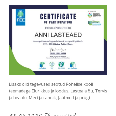
Lisaks olid tegevused seotud Rohelise kooli
teemadega Elurikkus ja loodus, Lasteaia õu, Tervis
ja heaolu, Meri ja rannik, Jäätmed ja prügi.
15.04.2024 Ilmauurijad