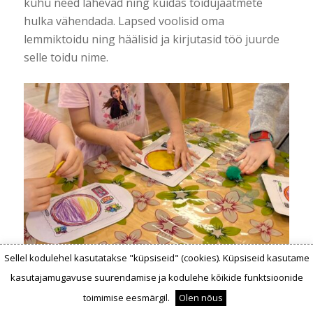
kuhu need lähevad ning kuidas toidujäätmete
hulka vähendada. Lapsed voolisid oma
lemmiktoidu ning häälisid ja kirjutasid töö juurde
selle toidu nime.
Sellel kodulehel kasutatakse "küpsiseid" (cookies). Küpsiseid kasutame
kasutajamugavuse suurendamise ja kodulehe kõikide funktsioonide
toimimise eesmärgil.
Olen nõus