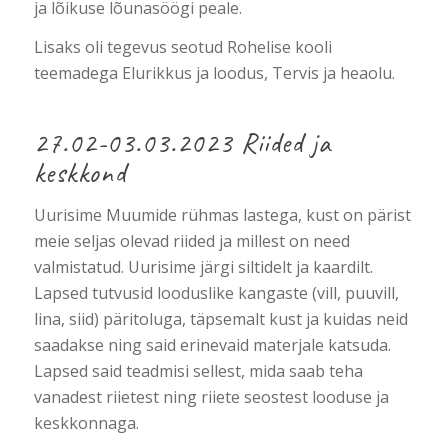
ja lõikuse lõunasöögi peale.
Lisaks oli tegevus seotud Rohelise kooli
teemadega Elurikkus ja loodus, Tervis ja heaolu.
27.02-03.03.2023 Riided ja
keskkond
Uurisime Muumide rühmas lastega, kust on pärist
meie seljas olevad riided ja millest on need
valmistatud. Uurisime järgi siltidelt ja kaardilt.
Lapsed tutvusid looduslike kangaste (vill, puuvill,
lina, siid) päritoluga, täpsemalt kust ja kuidas neid
saadakse ning said erinevaid materjale katsuda.
Lapsed said teadmisi sellest, mida saab teha
vanadest riietest ning riiete seostest looduse ja
keskkonnaga.