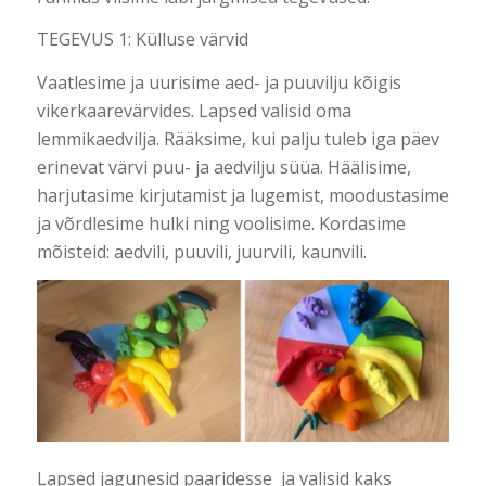
TEGEVUS 1: Külluse värvid
Vaatlesime ja uurisime aed- ja puuvilju kõigis
vikerkaarevärvides. Lapsed valisid oma
lemmikaedvilja. Rääksime, kui palju tuleb iga päev
erinevat värvi puu- ja aedvilju süüa. Häälisime,
harjutasime kirjutamist ja lugemist, moodustasime
ja võrdlesime hulki ning voolisime. Kordasime
mõisteid: aedvili, puuvili, juurvili, kaunvili.
Lapsed jagunesid paaridesse ja valisid kaks