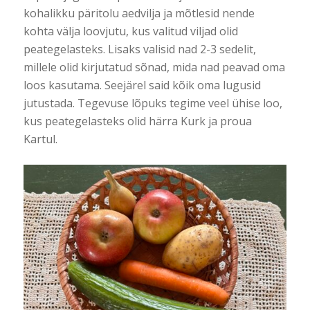
kohalikku päritolu aedvilja ja mõtlesid nende
kohta välja loovjutu, kus valitud viljad olid
peategelasteks. Lisaks valisid nad 2-3 sedelit,
millele olid kirjutatud sõnad, mida nad peavad oma
loos kasutama. Seejärel said kõik oma lugusid
jutustada. Tegevuse lõpuks tegime veel ühise loo,
kus peategelasteks olid härra Kurk ja proua
Kartul.