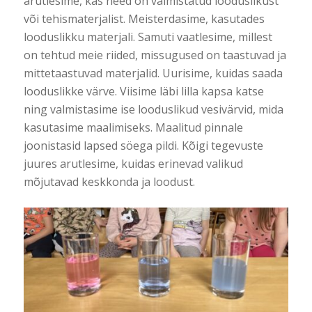
arutlesime, kas need on valmistatud looduslikust
või tehismaterjalist. Meisterdasime, kasutades
looduslikku materjali. Samuti vaatlesime, millest
on tehtud meie riided, missugused on taastuvad ja
mittetaastuvad materjalid. Uurisime, kuidas saada
looduslikke värve. Viisime läbi lilla kapsa katse
ning valmistasime ise looduslikud vesivärvid, mida
kasutasime maalimiseks. Maalitud pinnale
joonistasid lapsed söega pildi. Kõigi tegevuste
juures arutlesime, kuidas erinevad valikud
mõjutavad keskkonda ja loodust.