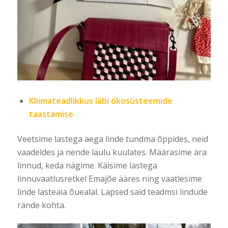
Kliimateadlikkus läbi ökosüsteemide
taastamise
Veetsime lastega aega linde tundma õppides, neid
vaadeldes ja nende laulu kuulates. Määrasime ära
linnud, keda nägime. Käisime lastega
linnuvaatlusretkel Emajõe ääres ning vaatlesime
linde lasteaia õuealal. Lapsed said teadmsi lindude
rände kohta.